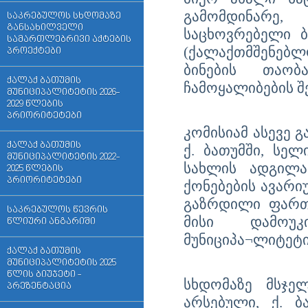
გამომდინარე,
საკრებულოს სხდომაზე
განსახილველი
საცხოვრებელი 
სამართლებრივი აქტების
(ქალაქთმშენებლ
პროექტები
ბინების თაო
ქალაქ ბათუმის
ჩამოყალიბების შე
მუნიციპალიტეტის 2026-
2029 წლების
პრიორიტეტები
კომისიამ ასევე გ
ქალაქ ბათუმის
ქ. ბათუმში, სე
მუნიციპალიტეტის 2022-
სახლის ადგილა
2025 წლების
პრიორიტეტები
ქონებების ავარი
გაზრდილი ფართ
საკრებულოს წევრის
მისი დამოუკ
წლიური ანგარიში
მუნიციპა¬ლიტეტი
ქალაქ ბათუმის
მუნიციპალიტეტის 2025
წლის ბიუჯეტი -
სხდომაზე მსჯე
პრეზენტაცია
არსებული, ქ. ბ