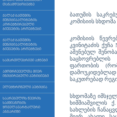
მოხელეთა ვაკანტურ
თანამდებობებზე
ბათუმის საკრე
ქალაქ ბათუმის
მუნიციპალიტეტის
კომისიის სხდომა
კორექტირებული
ბიუჯეტის პროექტები
კომისიის წევრ
ქალაქ ბათუმის
კვინიტაძის ქუჩ
მუნიციპალიტეტის
ბიუჯეტის პროექტები
აშენებულ შენობ
საცხოვრებლის
სამართლებრივი აქტები
ფართობის (რო
დამოუკიდებლად 
ამომრჩეველთა მიერ
ინიცირებული პეტიციები
საკუთრებად რეგი
ელექტრონული პეტიცია
სხდომაზე იმსჯელ
საკრებულოს წევრის
ხიმშიაშვილის ქ
საქმიანობის
ყოველკვარტალური
სახლების ჩანაცვ
ანგარიში
მიერ ახალი სა